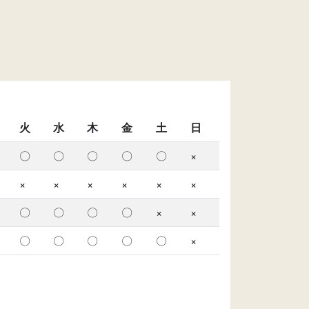
火
水
木
金
土
日
〇
〇
〇
〇
〇
×
×
×
×
×
×
×
〇
〇
〇
〇
×
×
〇
〇
〇
〇
〇
×