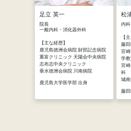
足立 英一
松
院長
内科
一般内科・消化器外科
【主
【主な経歴】
藤田
鹿児島徳洲会病院 財部記念病院
宮崎
重富クリニック 天陽会中央病院
学教
志布志中央クリニック
宮崎
垂水徳洲会病院 川南病院
科
城南
鹿児島大学医学部 出身
藤田