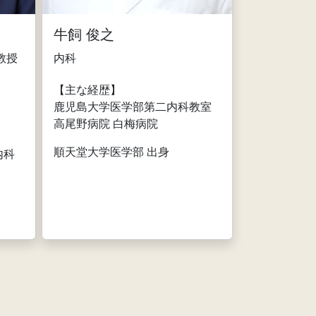
牛飼 俊之
教授
内科
【主な経歴】
鹿児島大学医学部第二内科教室
高尾野病院 白梅病院
順天堂大学医学部 出身
内科