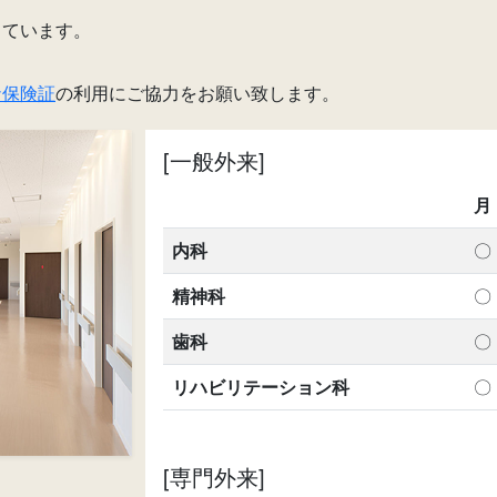
しています。
ナ保険証
の利用にご協力をお願い致します。
[一般外来]
月
内科
〇
精神科
〇
歯科
〇
リハビリテーション科
〇
[専門外来]